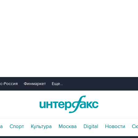
с-Россия
Финмаркет
Еще...
а
Спорт
Культура
Москва
Digital
Новости
С