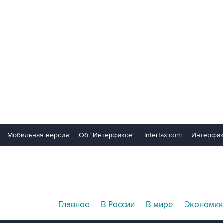
Мобильная версия
Об "Интерфаксе"
Interfax.com
Интерфак
Главное
В России
В мире
Экономик