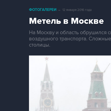
ФОТОГАЛЕРЕИ
→
12 января 2016 года
Метель в Москве
На Москву и область обрушился 
воздушного транспорта. Сложные
столицы.