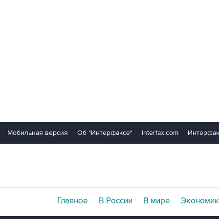
Мобильная версия
Об "Интерфаксе"
Interfax.com
Интерфак
Главное
В России
В мире
Экономик