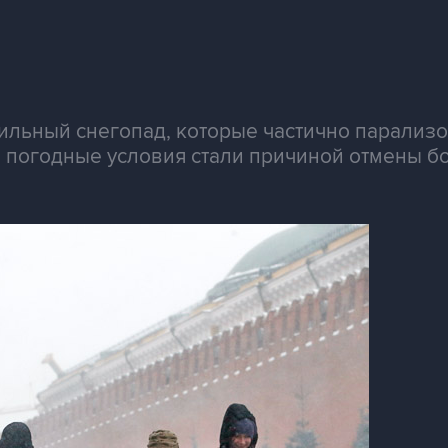
сильный снегопад, которые частично парализ
 погодные условия стали причиной отмены бо