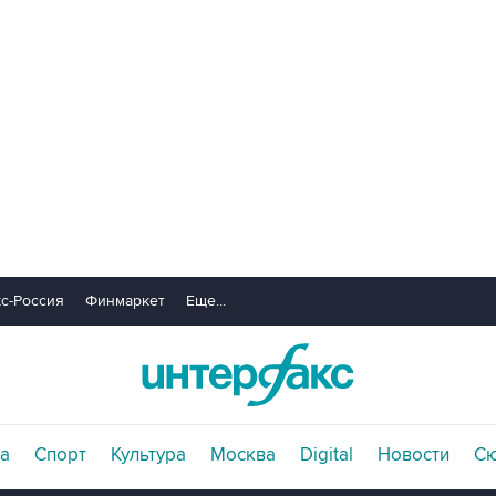
с-Россия
Финмаркет
Еще...
а
Спорт
Культура
Москва
Digital
Новости
С