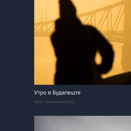
Утро в Будапеште
Фото: epa/vostock-photo