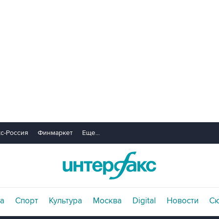
с-Россия
Финмаркет
Еще...
а
Спорт
Культура
Москва
Digital
Новости
С