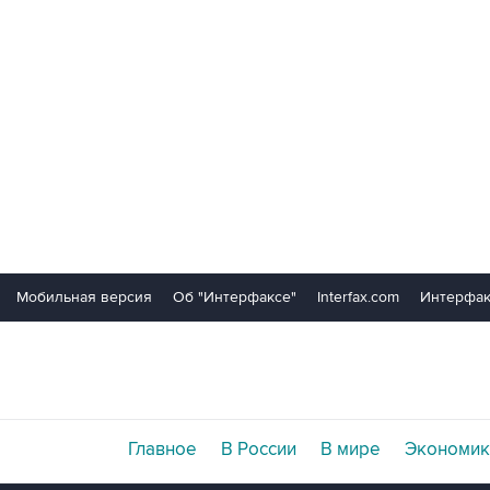
Мобильная версия
Об "Интерфаксе"
Interfax.com
Интерфак
Главное
В России
В мире
Экономик