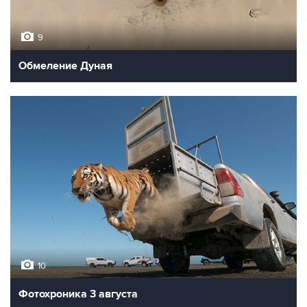
9
Обмеление Дуная
10
Фотохроника 3 августа