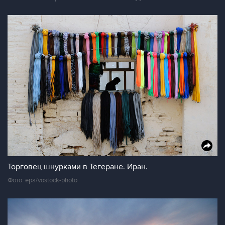
Торговец шнурками в Тегеране. Иран.
Фото: epa/vostock-photo