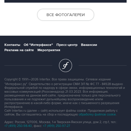
ВСЕ ФОТОГАЛЕРЕИ
Контакты
Об "Интерфаксе"
Пресс-центр
Вакансии
Реклама на сайте
Мероприятия
Copyright © 1991—2026 Interfax. Все права защищены. Сетевое издание
"Интерфакс.ру". Свидетельство о регистрации СМИ ЭЛ № ФС 77 - 84928 выдано
Федеральной службой по надзору в сфере связи, информационных технологий и
массовых коммуникаций (Роскомнадзор) 21.03.2023. Вся информация,
размещенная на данном веб-сайте, предназначена только для персонального
пользования и не подлежит дальнейшему воспроизведению и/или
распространению в какой-либо форме, иначе как с письменного разрешения
Интерфакса.
Сайт Interfax.ru (далее – сайт) использует файлы cookie. Продолжая работу с
сайтом, Вы соглашаетесь на сбор и последующую
обработку файлов cookie
.
Адрес: Россия, 127006, Москва, 1-я Тверская-Ямская улица, дом 2, стр.1, тел.:
+7 (499) 250-98-40
, факс:
+7 (499) 250-97-27