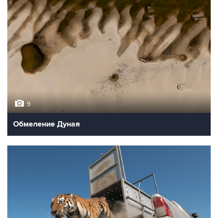
9
Обмеление Дуная