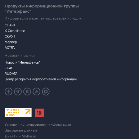
Продукты информационной группы
"Интерфакс"
Информация о компаниях, товарах и людях
СПАРК
X-Compliance
СКАУТ
Маркер
АСТРА
Новости и рынки
Новости "Интерфакса"
СКАН
RUDATA
Центр раскрытия корпоративной информации
Условия использования информации
Выходные данные
Дизайн – Motka.ru