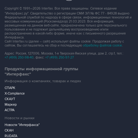
Copyright © 1991—2026 Interfax. Все права защищены. Сетевое издание
"Интерфакс.ру". Свидетельство о регистрации СМИ ЭЛ № ФС 77 - 84928 выдано
Федеральной службой по надзору в сфере связи, информационных технологий и
массовых коммуникаций (Роскомнадзор) 21.03.2023. Вся информация,
размещенная на данном веб-сайте, предназначена только для персонального
пользования и не подлежит дальнейшему воспроизведению и/или
распространению в какой-либо форме, иначе как с письменного разрешения
Интерфакса.
Сайт Interfax.ru (далее – сайт) использует файлы cookie. Продолжая работу с
сайтом, Вы соглашаетесь на сбор и последующую
обработку файлов cookie
.
Адрес: Россия, 127006, Москва, 1-я Тверская-Ямская улица, дом 2, стр.1, тел.:
+7 (499) 250-98-40
, факс:
+7 (499) 250-97-27
Продукты информационной группы
"Интерфакс"
Информация о компаниях, товарах и людях
СПАРК
X-Compliance
СКАУТ
Маркер
АСТРА
Новости и рынки
Новости "Интерфакса"
СКАН
RUDATA