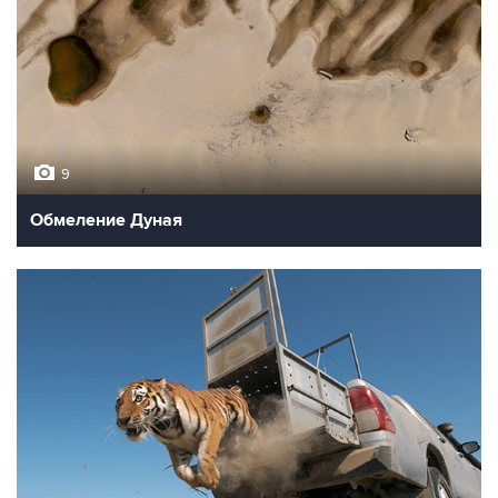
9
Обмеление Дуная