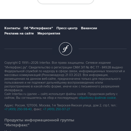
Контакты
Об "Интерфаксе"
Пресс-центр
Вакансии
Реклама на сайте
Мероприятия
Copyright © 1991—2026 Interfax. Все права защищены. Сетевое издание
"Интерфакс.ру". Свидетельство о регистрации СМИ ЭЛ № ФС 77 - 84928 выдано
Федеральной службой по надзору в сфере связи, информационных технологий и
массовых коммуникаций (Роскомнадзор) 21.03.2023. Вся информация,
размещенная на данном веб-сайте, предназначена только для персонального
пользования и не подлежит дальнейшему воспроизведению и/или
распространению в какой-либо форме, иначе как с письменного разрешения
Интерфакса.
Сайт Interfax.ru (далее – сайт) использует файлы cookie. Продолжая работу с
сайтом, Вы соглашаетесь на сбор и последующую
обработку файлов cookie
.
Адрес: Россия, 127006, Москва, 1-я Тверская-Ямская улица, дом 2, стр.1, тел.:
+7 (499) 250-98-40
, факс:
+7 (499) 250-97-27
Продукты информационной группы
"Интерфакс"