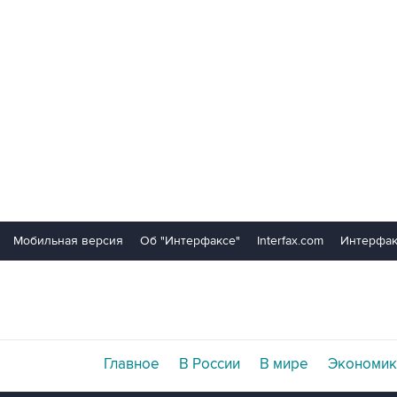
Мобильная версия
Об "Интерфаксе"
Interfax.com
Интерфак
Главное
В России
В мире
Экономик