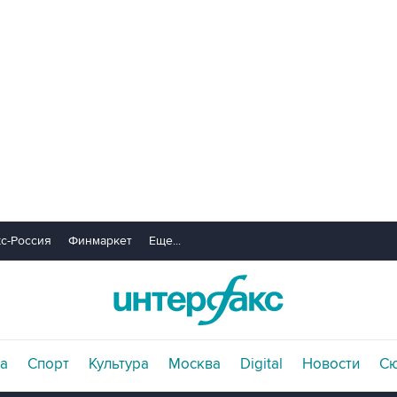
с-Россия
Финмаркет
Еще...
а
Спорт
Культура
Москва
Digital
Новости
С