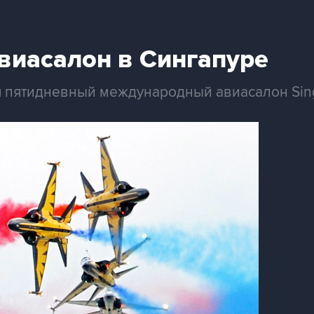
иасалон в Сингапуре
я пятидневный международный авиасалон Sing