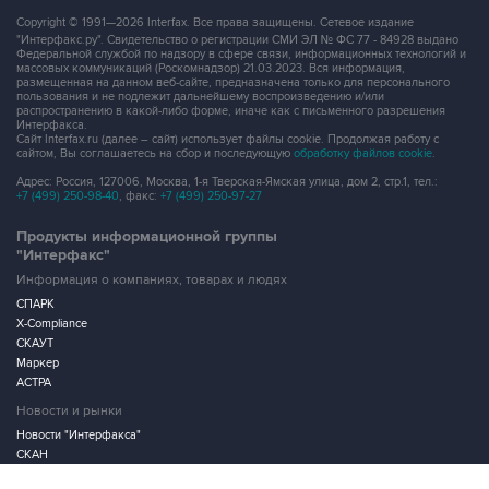
Copyright © 1991—2026 Interfax. Все права защищены. Сетевое издание
"Интерфакс.ру". Свидетельство о регистрации СМИ ЭЛ № ФС 77 - 84928 выдано
Федеральной службой по надзору в сфере связи, информационных технологий и
массовых коммуникаций (Роскомнадзор) 21.03.2023. Вся информация,
размещенная на данном веб-сайте, предназначена только для персонального
пользования и не подлежит дальнейшему воспроизведению и/или
распространению в какой-либо форме, иначе как с письменного разрешения
Интерфакса.
Сайт Interfax.ru (далее – сайт) использует файлы cookie. Продолжая работу с
сайтом, Вы соглашаетесь на сбор и последующую
обработку файлов cookie
.
Адрес: Россия, 127006, Москва, 1-я Тверская-Ямская улица, дом 2, стр.1, тел.:
+7 (499) 250-98-40
, факс:
+7 (499) 250-97-27
Продукты информационной группы
"Интерфакс"
Информация о компаниях, товарах и людях
СПАРК
X-Compliance
СКАУТ
Маркер
АСТРА
Новости и рынки
Новости "Интерфакса"
СКАН
RUDATA