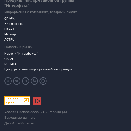
Продукты информационной группы
"Интерфакс"
Информация о компаниях, товарах и людях
СПАРК
X-Compliance
СКАУТ
Маркер
АСТРА
Новости и рынки
Новости "Интерфакса"
СКАН
RUDATA
Центр раскрытия корпоративной информации
Условия использования информации
Выходные данные
Дизайн – Motka.ru