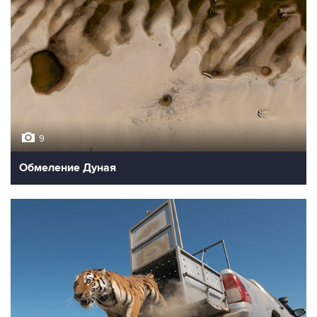
9
Обмеление Дуная