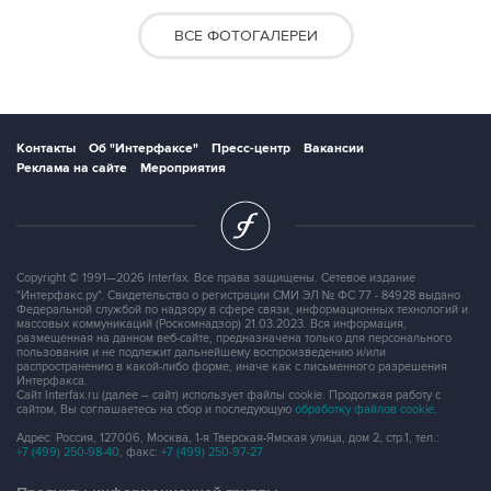
ВСЕ ФОТОГАЛЕРЕИ
Контакты
Об "Интерфаксе"
Пресс-центр
Вакансии
Реклама на сайте
Мероприятия
Copyright © 1991—2026 Interfax. Все права защищены. Сетевое издание
"Интерфакс.ру". Свидетельство о регистрации СМИ ЭЛ № ФС 77 - 84928 выдано
Федеральной службой по надзору в сфере связи, информационных технологий и
массовых коммуникаций (Роскомнадзор) 21.03.2023. Вся информация,
размещенная на данном веб-сайте, предназначена только для персонального
пользования и не подлежит дальнейшему воспроизведению и/или
распространению в какой-либо форме, иначе как с письменного разрешения
Интерфакса.
Сайт Interfax.ru (далее – сайт) использует файлы cookie. Продолжая работу с
сайтом, Вы соглашаетесь на сбор и последующую
обработку файлов cookie
.
Адрес: Россия, 127006, Москва, 1-я Тверская-Ямская улица, дом 2, стр.1, тел.:
+7 (499) 250-98-40
, факс:
+7 (499) 250-97-27