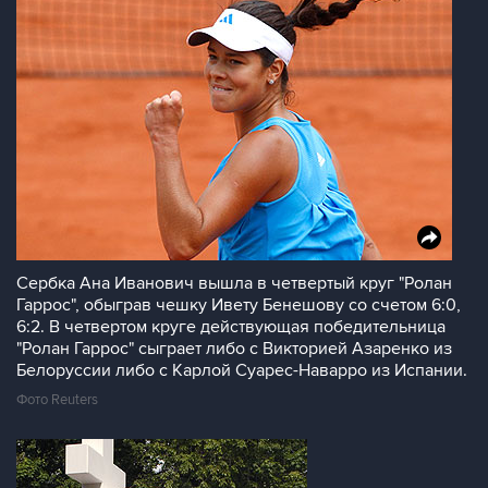
Сербка Ана Иванович вышла в четвертый круг "Ролан
Гаррос", обыграв чешку Ивету Бенешову со счетом 6:0,
6:2. В четвертом круге действующая победительница
"Ролан Гаррос" сыграет либо с Викторией Азаренко из
Белоруссии либо с Карлой Суарес-Наварро из Испании.
Фото Reuters