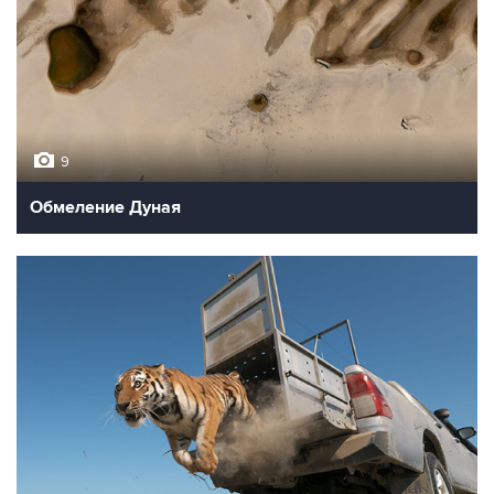
9
Обмеление Дуная