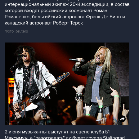
интернациональный экипаж 20-й экспедиции, в состав
которой входят российский космонавт Роман
Романенко, бельгийский астронавт Франк Де Винн и
канадский астронавт Роберт Терск
Фото Reuters
2 июня музыканты выступят на сцене клуба Б1
Максимум, а "разогревать" их будет группа Stalingrad