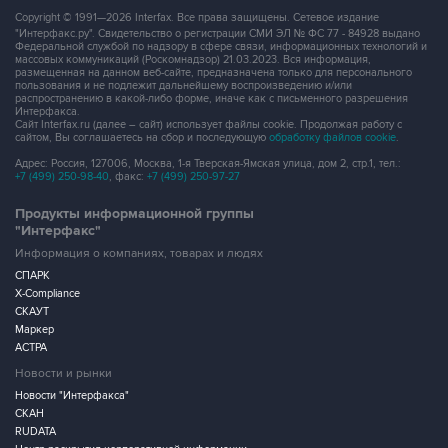
Copyright © 1991—2026 Interfax. Все права защищены. Сетевое издание
"Интерфакс.ру". Свидетельство о регистрации СМИ ЭЛ № ФС 77 - 84928 выдано
Федеральной службой по надзору в сфере связи, информационных технологий и
массовых коммуникаций (Роскомнадзор) 21.03.2023. Вся информация,
размещенная на данном веб-сайте, предназначена только для персонального
пользования и не подлежит дальнейшему воспроизведению и/или
распространению в какой-либо форме, иначе как с письменного разрешения
Интерфакса.
Сайт Interfax.ru (далее – сайт) использует файлы cookie. Продолжая работу с
сайтом, Вы соглашаетесь на сбор и последующую
обработку файлов cookie
.
Адрес: Россия, 127006, Москва, 1-я Тверская-Ямская улица, дом 2, стр.1, тел.:
+7 (499) 250-98-40
, факс:
+7 (499) 250-97-27
Продукты информационной группы
"Интерфакс"
Информация о компаниях, товарах и людях
СПАРК
X-Compliance
СКАУТ
Маркер
АСТРА
Новости и рынки
Новости "Интерфакса"
СКАН
RUDATA