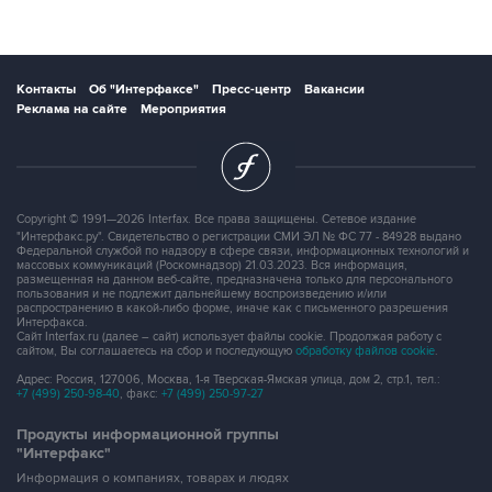
Контакты
Об "Интерфаксе"
Пресс-центр
Вакансии
Реклама на сайте
Мероприятия
Copyright © 1991—2026 Interfax. Все права защищены. Сетевое издание
"Интерфакс.ру". Свидетельство о регистрации СМИ ЭЛ № ФС 77 - 84928 выдано
Федеральной службой по надзору в сфере связи, информационных технологий и
массовых коммуникаций (Роскомнадзор) 21.03.2023. Вся информация,
размещенная на данном веб-сайте, предназначена только для персонального
пользования и не подлежит дальнейшему воспроизведению и/или
распространению в какой-либо форме, иначе как с письменного разрешения
Интерфакса.
Сайт Interfax.ru (далее – сайт) использует файлы cookie. Продолжая работу с
сайтом, Вы соглашаетесь на сбор и последующую
обработку файлов cookie
.
Адрес: Россия, 127006, Москва, 1-я Тверская-Ямская улица, дом 2, стр.1, тел.:
+7 (499) 250-98-40
, факс:
+7 (499) 250-97-27
Продукты информационной группы
"Интерфакс"
Информация о компаниях, товарах и людях