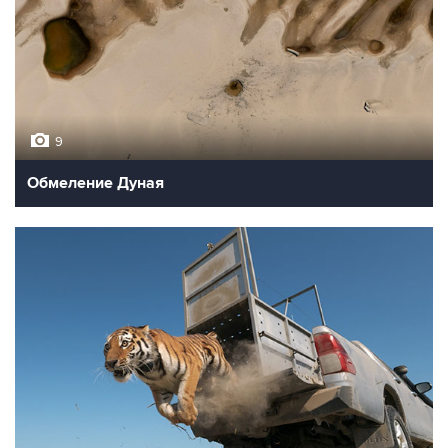
9
Обмеление Дуная