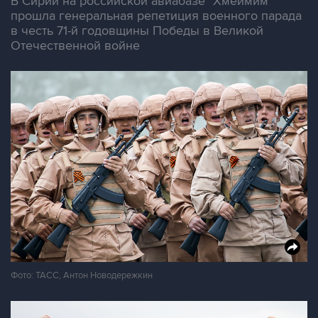
В Сирии на российской авиабазе "Хмеймим"
прошла генеральная репетиция военного парада
в честь 71-й годовщины Победы в Великой
Отечественной войне
Фото: ТАСС, Антон Новодережкин