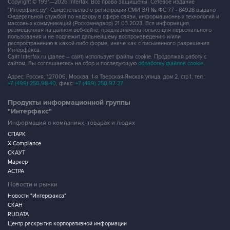
Copyright © 1991—2026 Interfax. Все права защищены. Сетевое издание
"Интерфакс.ру". Свидетельство о регистрации СМИ ЭЛ № ФС 77 - 84928 выдано
Федеральной службой по надзору в сфере связи, информационных технологий и
массовых коммуникаций (Роскомнадзор) 21.03.2023. Вся информация,
размещенная на данном веб-сайте, предназначена только для персонального
пользования и не подлежит дальнейшему воспроизведению и/или
распространению в какой-либо форме, иначе как с письменного разрешения
Интерфакса.
Сайт Interfax.ru (далее – сайт) использует файлы cookie. Продолжая работу с
сайтом, Вы соглашаетесь на сбор и последующую
обработку файлов cookie
.
Адрес: Россия, 127006, Москва, 1-я Тверская-Ямская улица, дом 2, стр.1, тел.:
+7 (499) 250-98-40
, факс:
+7 (499) 250-97-27
Продукты информационной группы
"Интерфакс"
Информация о компаниях, товарах и людях
СПАРК
X-Compliance
СКАУТ
Маркер
АСТРА
Новости и рынки
Новости "Интерфакса"
СКАН
RUDATA
Центр раскрытия корпоративной информации