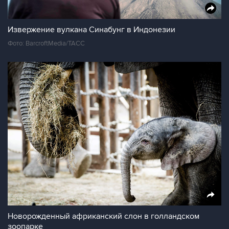
Извержение вулкана Синабунг в Индонезии
Фото: BarcroftMedia/ТАСС
Новорожденный африканский слон в голландском
зоопарке