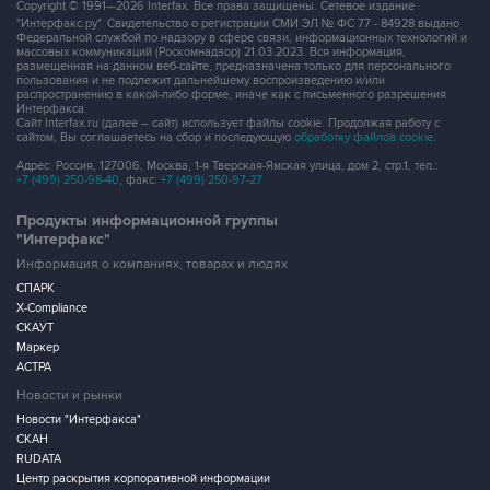
Copyright © 1991—2026 Interfax. Все права защищены. Сетевое издание
"Интерфакс.ру". Свидетельство о регистрации СМИ ЭЛ № ФС 77 - 84928 выдано
Федеральной службой по надзору в сфере связи, информационных технологий и
массовых коммуникаций (Роскомнадзор) 21.03.2023. Вся информация,
размещенная на данном веб-сайте, предназначена только для персонального
пользования и не подлежит дальнейшему воспроизведению и/или
распространению в какой-либо форме, иначе как с письменного разрешения
Интерфакса.
Сайт Interfax.ru (далее – сайт) использует файлы cookie. Продолжая работу с
сайтом, Вы соглашаетесь на сбор и последующую
обработку файлов cookie
.
Адрес: Россия, 127006, Москва, 1-я Тверская-Ямская улица, дом 2, стр.1, тел.:
+7 (499) 250-98-40
, факс:
+7 (499) 250-97-27
Продукты информационной группы
"Интерфакс"
Информация о компаниях, товарах и людях
СПАРК
X-Compliance
СКАУТ
Маркер
АСТРА
Новости и рынки
Новости "Интерфакса"
СКАН
RUDATA
Центр раскрытия корпоративной информации