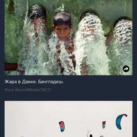
Жара в Дакке. Бангладеш.
Фото: BarcroftMedia/ТАСС