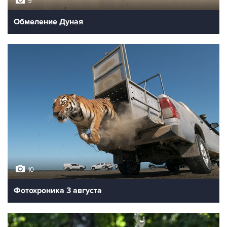
9
Обмеление Дуная
10
Фотохроника 3 августа