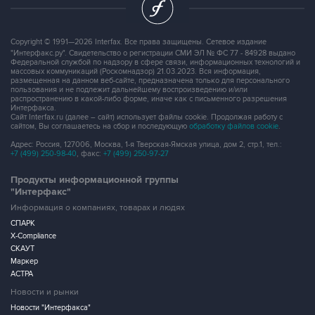
Copyright © 1991—2026 Interfax. Все права защищены. Сетевое издание
"Интерфакс.ру". Свидетельство о регистрации СМИ ЭЛ № ФС 77 - 84928 выдано
Федеральной службой по надзору в сфере связи, информационных технологий и
массовых коммуникаций (Роскомнадзор) 21.03.2023. Вся информация,
размещенная на данном веб-сайте, предназначена только для персонального
пользования и не подлежит дальнейшему воспроизведению и/или
распространению в какой-либо форме, иначе как с письменного разрешения
Интерфакса.
Сайт Interfax.ru (далее – сайт) использует файлы cookie. Продолжая работу с
сайтом, Вы соглашаетесь на сбор и последующую
обработку файлов cookie
.
Адрес: Россия, 127006, Москва, 1-я Тверская-Ямская улица, дом 2, стр.1, тел.:
+7 (499) 250-98-40
, факс:
+7 (499) 250-97-27
Продукты информационной группы
"Интерфакс"
Информация о компаниях, товарах и людях
СПАРК
X-Compliance
СКАУТ
Маркер
АСТРА
Новости и рынки
Новости "Интерфакса"