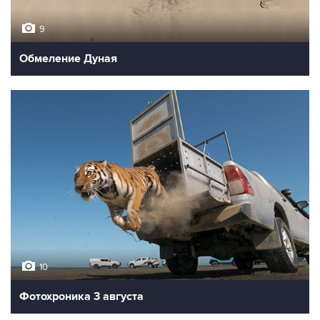
9
Обмеление Дуная
10
Фотохроника 3 августа