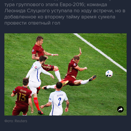
тура группового этапа Евро-2016; команда
Леонида Слуцкого уступала по ходу встречи, но в
добавленное ко второму тайму время сумела
провести ответный гол
Фото: Reuters