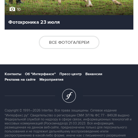
10
Фотохроника 23 июля
ВСЕ ФОТОГАЛЕРЕИ
Контакты
Об "Интерфаксе"
Пресс-центр
Вакансии
Реклама на сайте
Мероприятия
Copyright © 1991—2026 Interfax. Все права защищены. Сетевое издание
"Интерфакс.ру". Свидетельство о регистрации СМИ ЭЛ № ФС 77 - 84928 выдано
Федеральной службой по надзору в сфере связи, информационных технологий и
массовых коммуникаций (Роскомнадзор) 21.03.2023. Вся информация,
размещенная на данном веб-сайте, предназначена только для персонального
пользования и не подлежит дальнейшему воспроизведению и/или
распространению в какой-либо форме, иначе как с письменного разрешения