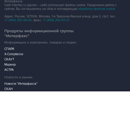
Интерфакса.
Сайт Interfax.ru (далее – сайт) использует файлы cookie. Продолжая работу с
сайтом, Вы соглашаетесь на сбор и последующую
обработку файлов cookie
.
Адрес: Россия, 127006, Москва, 1-я Тверская-Ямская улица, дом 2, стр.1, тел.:
+7 (499) 250-98-40
, факс:
+7 (499) 250-97-27
Продукты информационной группы
"Интерфакс"
Информация о компаниях, товарах и людях
СПАРК
X-Compliance
СКАУТ
Маркер
АСТРА
Новости и рынки
Новости "Интерфакса"
СКАН
RUDATA
Центр раскрытия корпоративной информации