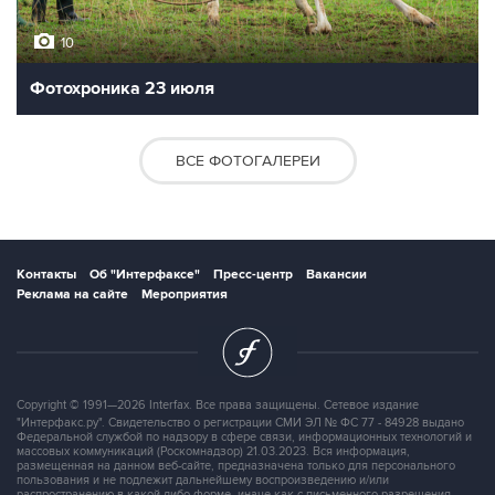
10
Фотохроника 23 июля
ВСЕ ФОТОГАЛЕРЕИ
Контакты
Об "Интерфаксе"
Пресс-центр
Вакансии
Реклама на сайте
Мероприятия
Copyright © 1991—2026 Interfax. Все права защищены. Сетевое издание
"Интерфакс.ру". Свидетельство о регистрации СМИ ЭЛ № ФС 77 - 84928 выдано
Федеральной службой по надзору в сфере связи, информационных технологий и
массовых коммуникаций (Роскомнадзор) 21.03.2023. Вся информация,
размещенная на данном веб-сайте, предназначена только для персонального
пользования и не подлежит дальнейшему воспроизведению и/или
распространению в какой-либо форме, иначе как с письменного разрешения