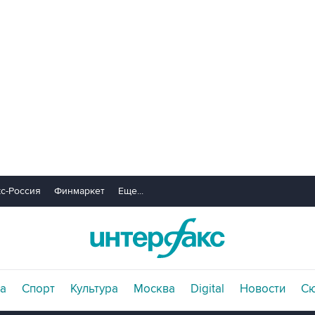
с-Россия
Финмаркет
Еще...
а
Спорт
Культура
Москва
Digital
Новости
С