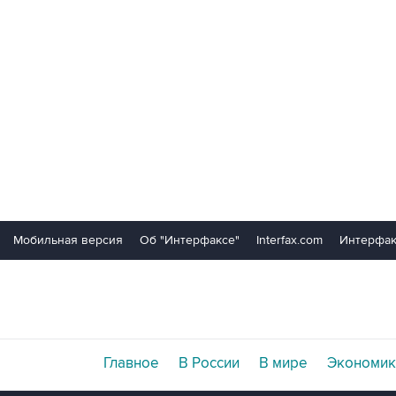
Мобильная версия
Об "Интерфаксе"
Interfax.com
Интерфак
Главное
В России
В мире
Экономик