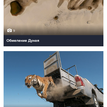
9
Обмеление Дуная