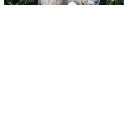
10
Фотохроника 21 июля
12