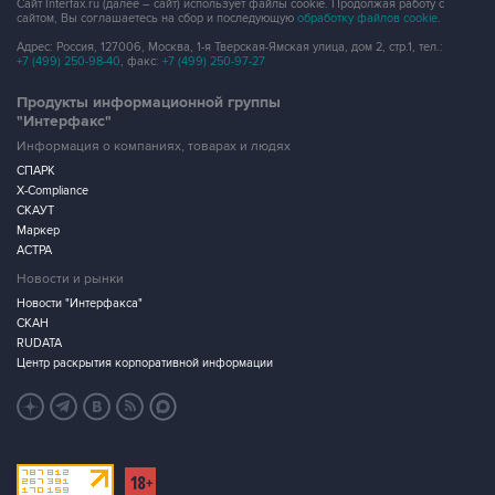
Сайт Interfax.ru (далее – сайт) использует файлы cookie. Продолжая работу с
сайтом, Вы соглашаетесь на сбор и последующую
обработку файлов cookie
.
Адрес: Россия, 127006, Москва, 1-я Тверская-Ямская улица, дом 2, стр.1, тел.:
+7 (499) 250-98-40
, факс:
+7 (499) 250-97-27
Продукты информационной группы
"Интерфакс"
Информация о компаниях, товарах и людях
СПАРК
X-Compliance
СКАУТ
Маркер
АСТРА
Новости и рынки
Новости "Интерфакса"
СКАН
RUDATA
Центр раскрытия корпоративной информации