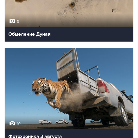
9
Обмеление Дуная
10
Фотохроника 3 августа