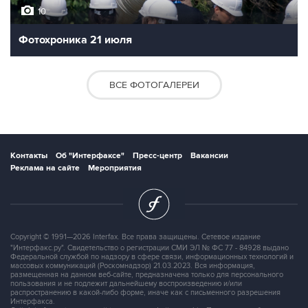
10
Фотохроника 21 июля
ВСЕ ФОТОГАЛЕРЕИ
Контакты
Об "Интерфаксе"
Пресс-центр
Вакансии
Реклама на сайте
Мероприятия
Copyright © 1991—2026 Interfax. Все права защищены. Сетевое издание
"Интерфакс.ру". Свидетельство о регистрации СМИ ЭЛ № ФС 77 - 84928 выдано
Федеральной службой по надзору в сфере связи, информационных технологий и
массовых коммуникаций (Роскомнадзор) 21.03.2023. Вся информация,
размещенная на данном веб-сайте, предназначена только для персонального
пользования и не подлежит дальнейшему воспроизведению и/или
распространению в какой-либо форме, иначе как с письменного разрешения
Интерфакса.