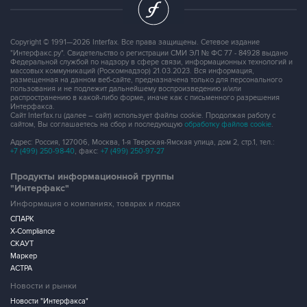
Copyright © 1991—2026 Interfax. Все права защищены. Сетевое издание
"Интерфакс.ру". Свидетельство о регистрации СМИ ЭЛ № ФС 77 - 84928 выдано
Федеральной службой по надзору в сфере связи, информационных технологий и
массовых коммуникаций (Роскомнадзор) 21.03.2023. Вся информация,
размещенная на данном веб-сайте, предназначена только для персонального
пользования и не подлежит дальнейшему воспроизведению и/или
распространению в какой-либо форме, иначе как с письменного разрешения
Интерфакса.
Сайт Interfax.ru (далее – сайт) использует файлы cookie. Продолжая работу с
сайтом, Вы соглашаетесь на сбор и последующую
обработку файлов cookie
.
Адрес: Россия, 127006, Москва, 1-я Тверская-Ямская улица, дом 2, стр.1, тел.:
+7 (499) 250-98-40
, факс:
+7 (499) 250-97-27
Продукты информационной группы
"Интерфакс"
Информация о компаниях, товарах и людях
СПАРК
X-Compliance
СКАУТ
Маркер
АСТРА
Новости и рынки
Новости "Интерфакса"