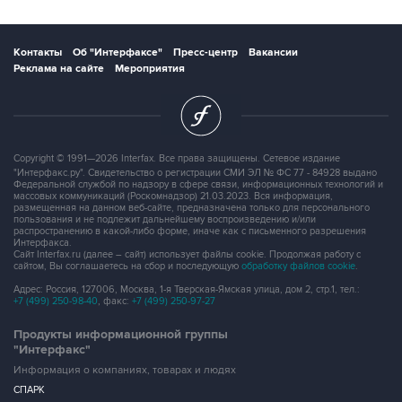
Контакты
Об "Интерфаксе"
Пресс-центр
Вакансии
Реклама на сайте
Мероприятия
Copyright © 1991—2026 Interfax. Все права защищены. Сетевое издание
"Интерфакс.ру". Свидетельство о регистрации СМИ ЭЛ № ФС 77 - 84928 выдано
Федеральной службой по надзору в сфере связи, информационных технологий и
массовых коммуникаций (Роскомнадзор) 21.03.2023. Вся информация,
размещенная на данном веб-сайте, предназначена только для персонального
пользования и не подлежит дальнейшему воспроизведению и/или
распространению в какой-либо форме, иначе как с письменного разрешения
Интерфакса.
Сайт Interfax.ru (далее – сайт) использует файлы cookie. Продолжая работу с
сайтом, Вы соглашаетесь на сбор и последующую
обработку файлов cookie
.
Адрес: Россия, 127006, Москва, 1-я Тверская-Ямская улица, дом 2, стр.1, тел.:
+7 (499) 250-98-40
, факс:
+7 (499) 250-97-27
Продукты информационной группы
"Интерфакс"
Информация о компаниях, товарах и людях
СПАРК