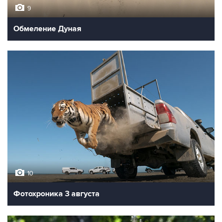
9
Обмеление Дуная
10
Фотохроника 3 августа