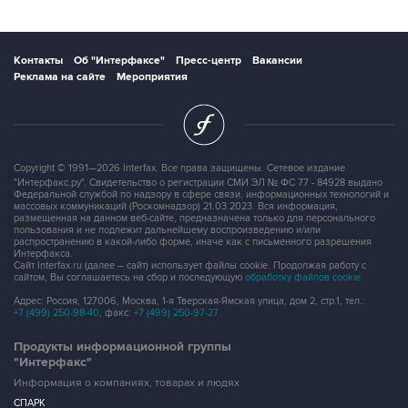
Контакты
Об "Интерфаксе"
Пресс-центр
Вакансии
Реклама на сайте
Мероприятия
Copyright © 1991—2026 Interfax. Все права защищены. Сетевое издание
"Интерфакс.ру". Свидетельство о регистрации СМИ ЭЛ № ФС 77 - 84928 выдано
Федеральной службой по надзору в сфере связи, информационных технологий и
массовых коммуникаций (Роскомнадзор) 21.03.2023. Вся информация,
размещенная на данном веб-сайте, предназначена только для персонального
пользования и не подлежит дальнейшему воспроизведению и/или
распространению в какой-либо форме, иначе как с письменного разрешения
Интерфакса.
Сайт Interfax.ru (далее – сайт) использует файлы cookie. Продолжая работу с
сайтом, Вы соглашаетесь на сбор и последующую
обработку файлов cookie
.
Адрес: Россия, 127006, Москва, 1-я Тверская-Ямская улица, дом 2, стр.1, тел.:
+7 (499) 250-98-40
, факс:
+7 (499) 250-97-27
Продукты информационной группы
"Интерфакс"
Информация о компаниях, товарах и людях
СПАРК