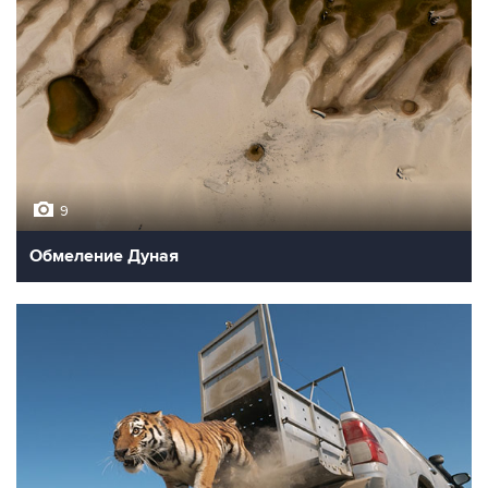
9
Обмеление Дуная