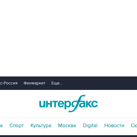
с-Россия
Финмаркет
Еще...
а
Спорт
Культура
Москва
Digital
Новости
С