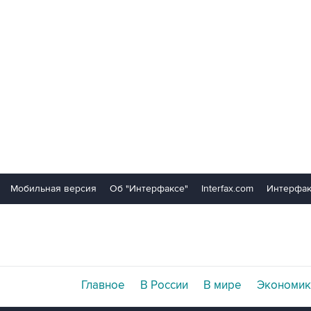
Мобильная версия
Об "Интерфаксе"
Interfax.com
Интерфак
Главное
В России
В мире
Экономик