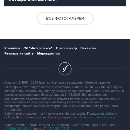
ВСЕ ФОТОГАЛЕРЕИ
Контакты
Об "Интерфаксе"
Пресс-центр
Вакансии
Реклама на сайте
Мероприятия
Copyright © 1991—2026 Interfax. Все права защищены. Сетевое издание
"Интерфакс.ру". Свидетельство о регистрации СМИ ЭЛ № ФС 77 - 84928 выдано
Федеральной службой по надзору в сфере связи, информационных технологий и
массовых коммуникаций (Роскомнадзор) 21.03.2023. Вся информация,
размещенная на данном веб-сайте, предназначена только для персонального
пользования и не подлежит дальнейшему воспроизведению и/или
распространению в какой-либо форме, иначе как с письменного разрешения
Интерфакса.
Сайт Interfax.ru (далее – сайт) использует файлы cookie. Продолжая работу с
сайтом, Вы соглашаетесь на сбор и последующую
обработку файлов cookie
.
Адрес: Россия, 127006, Москва, 1-я Тверская-Ямская улица, дом 2, стр.1, тел.:
+7 (499) 250-98-40
, факс:
+7 (499) 250-97-27