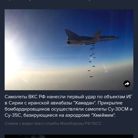
Самолеты ВКС РФ нанесли первый удар по объектам ИГ
в Сирии с иранской авиабазы "Хамадан". Прикрытие
бомбардировщиков осуществляли самолеты Су-30СМ и
Су-35С, базирующиеся на аэродроме "Хмеймим".
Снимок с видео пресс-службы Минобороны РФ/ТАСС