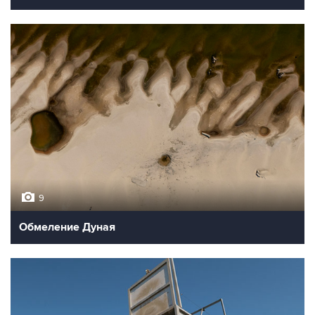
9
Обмеление Дуная