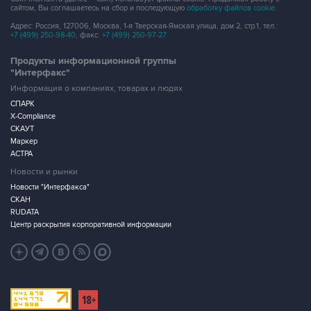
сайтом, Вы соглашаетесь на сбор и последующую
обработку файлов cookie
.
Адрес: Россия, 127006, Москва, 1-я Тверская-Ямская улица, дом 2, стр.1, тел.:
+7 (499) 250-98-40
, факс:
+7 (499) 250-97-27
Продукты информационной группы
"Интерфакс"
Информация о компаниях, товарах и людях
СПАРК
X-Compliance
СКАУТ
Маркер
АСТРА
Новости и рынки
Новости "Интерфакса"
СКАН
RUDATA
Центр раскрытия корпоративной информации