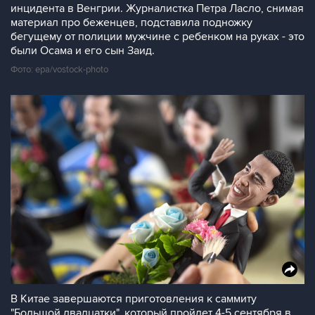
инцидента в Венгрии. Журналистка Петра Ласло, снимая
материал про беженцев, подставила подножку
бегущему от полиции мужчине с ребенком на руках - это
были Осама и его сын Заид.
Фото: epa/vostock-photo
В Китае завершаются приготовления к саммиту
"Большой двадцатки", который пройдет 4-5 сентября в