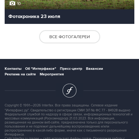
10
Фотохроника 23 июля
ВСЕ ФОТОГАЛЕРЕИ
Контакты
Об "Интерфаксе"
Пресс-центр
Вакансии
Реклама на сайте
Мероприятия
Copyright © 1991—2026 Interfax. Все права защищены. Сетевое издание
"Интерфакс.ру". Свидетельство о регистрации СМИ ЭЛ № ФС 77 - 84928 выдано
Федеральной службой по надзору в сфере связи, информационных технологий и
массовых коммуникаций (Роскомнадзор) 21.03.2023. Вся информация,
размещенная на данном веб-сайте, предназначена только для персонального
пользования и не подлежит дальнейшему воспроизведению и/или
распространению в какой-либо форме, иначе как с письменного разрешения
Интерфакса.
Сайт Interfax.ru (далее – сайт) использует файлы cookie. Продолжая работу с