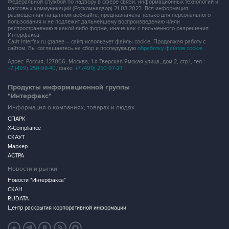
Федеральной службой по надзору в сфере связи, информационных технологий и
массовых коммуникаций (Роскомнадзор) 21.03.2023. Вся информация,
размещенная на данном веб-сайте, предназначена только для персонального
пользования и не подлежит дальнейшему воспроизведению и/или
распространению в какой-либо форме, иначе как с письменного разрешения
Интерфакса.
Сайт Interfax.ru (далее – сайт) использует файлы cookie. Продолжая работу с
сайтом, Вы соглашаетесь на сбор и последующую
обработку файлов cookie
.
Адрес: Россия, 127006, Москва, 1-я Тверская-Ямская улица, дом 2, стр.1, тел.:
+7 (499) 250-98-40
, факс:
+7 (499) 250-97-27
Продукты информационной группы
"Интерфакс"
Информация о компаниях, товарах и людях
СПАРК
X-Compliance
СКАУТ
Маркер
АСТРА
Новости и рынки
Новости "Интерфакса"
СКАН
RUDATA
Центр раскрытия корпоративной информации