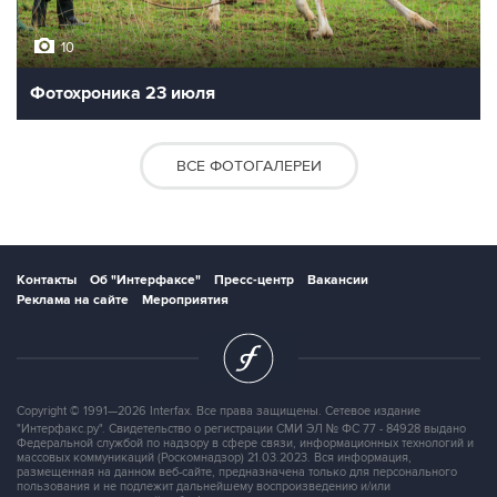
10
Фотохроника 23 июля
ВСЕ ФОТОГАЛЕРЕИ
Контакты
Об "Интерфаксе"
Пресс-центр
Вакансии
Реклама на сайте
Мероприятия
Copyright © 1991—2026 Interfax. Все права защищены. Сетевое издание
"Интерфакс.ру". Свидетельство о регистрации СМИ ЭЛ № ФС 77 - 84928 выдано
Федеральной службой по надзору в сфере связи, информационных технологий и
массовых коммуникаций (Роскомнадзор) 21.03.2023. Вся информация,
размещенная на данном веб-сайте, предназначена только для персонального
пользования и не подлежит дальнейшему воспроизведению и/или