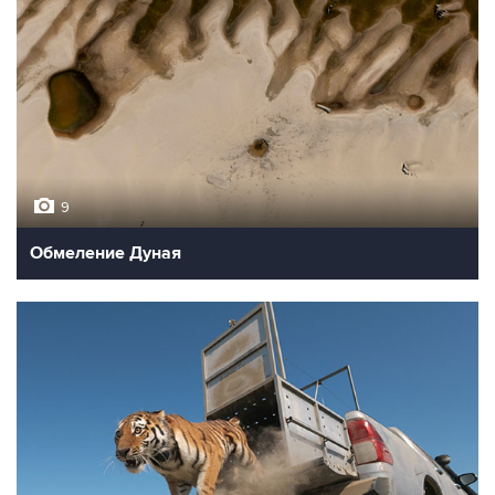
9
Обмеление Дуная