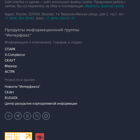
Сайт Interfax.ru (далее – сайт) использует файлы cookie. Продолжая работу с
сайтом, Вы соглашаетесь на сбор и последующую
обработку файлов cookie
.
Адрес: Россия, 127006, Москва, 1-я Тверская-Ямская улица, дом 2, стр.1, тел.:
+7 (499) 250-98-40
, факс:
+7 (499) 250-97-27
Продукты информационной группы
"Интерфакс"
Информация о компаниях, товарах и людях
СПАРК
X-Compliance
СКАУТ
Маркер
АСТРА
Новости и рынки
Новости "Интерфакса"
СКАН
RUDATA
Центр раскрытия корпоративной информации