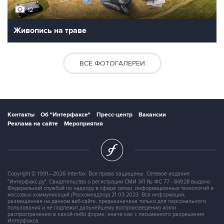
12
Живопись на траве
ВСЕ ФОТОГАЛЕРЕИ
Контакты
Об "Интерфаксе"
Пресс-центр
Вакансии
Реклама на сайте
Мероприятия
Copyright © 1991—2026 Interfax. Все права защищены. Сетевое издание
"Интерфакс.ру". Свидетельство о регистрации СМИ ЭЛ № ФС 77 - 84928 выдано
Федеральной службой по надзору в сфере связи, информационных технологий и
массовых коммуникаций (Роскомнадзор) 21.03.2023. Вся информация,
размещенная на данном веб-сайте, предназначена только для персонального
пользования и не подлежит дальнейшему воспроизведению и/или
распространению в какой-либо форме, иначе как с письменного разрешения
Интерфакса.