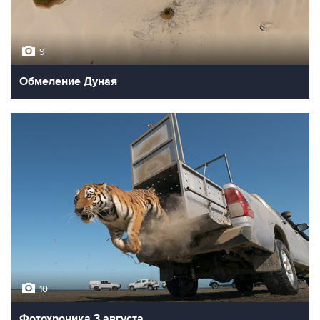
9
Обмеление Дуная
10
Фотохроника 3 августа