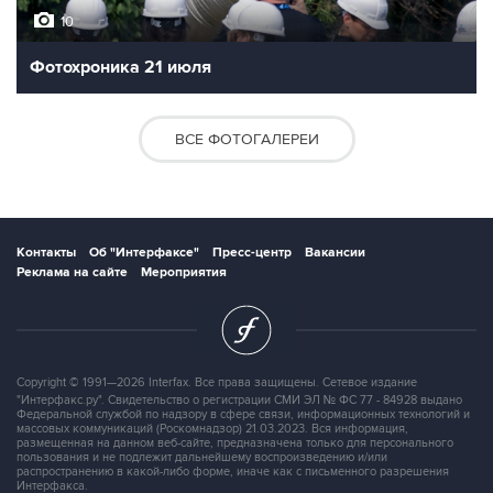
10
Фотохроника 21 июля
ВСЕ ФОТОГАЛЕРЕИ
Контакты
Об "Интерфаксе"
Пресс-центр
Вакансии
Реклама на сайте
Мероприятия
Copyright © 1991—2026 Interfax. Все права защищены. Сетевое издание
"Интерфакс.ру". Свидетельство о регистрации СМИ ЭЛ № ФС 77 - 84928 выдано
Федеральной службой по надзору в сфере связи, информационных технологий и
массовых коммуникаций (Роскомнадзор) 21.03.2023. Вся информация,
размещенная на данном веб-сайте, предназначена только для персонального
пользования и не подлежит дальнейшему воспроизведению и/или
распространению в какой-либо форме, иначе как с письменного разрешения
Интерфакса.