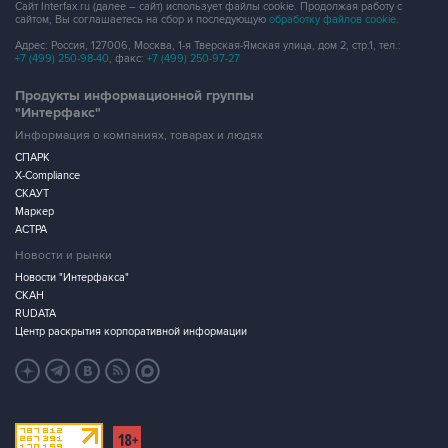
Сайт Interfax.ru (далее – сайт) использует файлы cookie. Продолжая работу с
сайтом, Вы соглашаетесь на сбор и последующую
обработку файлов cookie
.
Адрес: Россия, 127006, Москва, 1-я Тверская-Ямская улица, дом 2, стр.1, тел.:
+7 (499) 250-98-40
, факс:
+7 (499) 250-97-27
Продукты информационной группы
"Интерфакс"
Информация о компаниях, товарах и людях
СПАРК
X-Compliance
СКАУТ
Маркер
АСТРА
Новости и рынки
Новости "Интерфакса"
СКАН
RUDATA
Центр раскрытия корпоративной информации