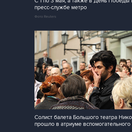
C 1 по 3 мая, а также в День Победы
пресс-службе метро
Фото Reuters
Солист балета Большого театра Ник
прошло в атриуме вспомогательного 