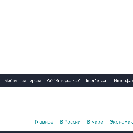
Мобильная версия
Об "Интерфаксе"
Interfax.com
Интерфак
Главное
В России
В мире
Экономик