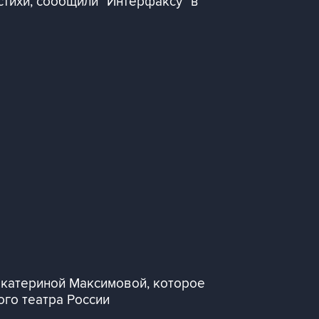
 стихи, сообщили "Интерфаксу" в
Екатериной Максимовой, которое
го театра России