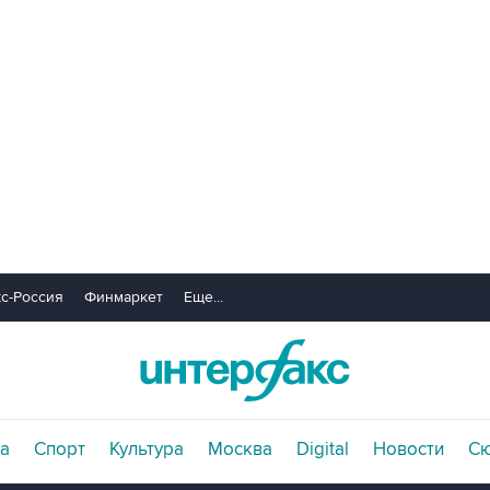
с-Россия
Финмаркет
Еще...
а
Спорт
Культура
Москва
Digital
Новости
С