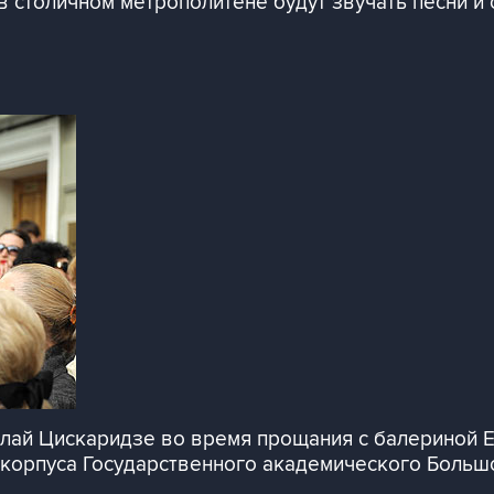
 в столичном метрополитене будут звучать песни и
олай Цискаридзе во время прощания с балериной 
корпуса Государственного академического Большо