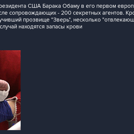
езидента США Барака Обаму в его первом европе
исле сопровождающих - 200 секретных агентов. Кро
чивший прозвище "Зверь", несколько "отвлекающи
 случай находятся запасы крови