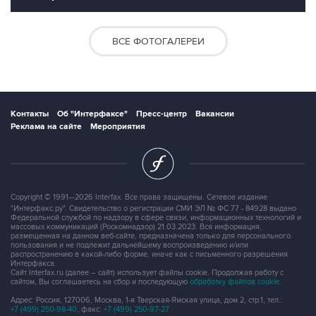
ВСЕ ФОТОГАЛЕРЕИ
Контакты
Об "Интерфаксе"
Пресс-центр
Вакансии
Реклама на сайте
Мероприятия
Copyright © 1991—2026 Interfax. Все права защищены. Сетевое издание
"Интерфакс.ру". Свидетельство о регистрации СМИ ЭЛ № ФС 77 - 84928 выдано
Федеральной службой по надзору в сфере связи, информационных технологий и
массовых коммуникаций (Роскомнадзор) 21.03.2023. Вся информация,
размещенная на данном веб-сайте, предназначена только для персонального
пользования и не подлежит дальнейшему воспроизведению и/или
распространению в какой-либо форме, иначе как с письменного разрешения
Интерфакса.
Сайт Interfax.ru (далее – сайт) использует файлы cookie. Продолжая работу с
сайтом, Вы соглашаетесь на сбор и последующую
обработку файлов cookie
.
Адрес: Россия, 127006, Москва, 1-я Тверская-Ямская улица, дом 2, стр.1, тел.:
+7 (499) 250-98-40
, факс:
+7 (499) 250-97-27