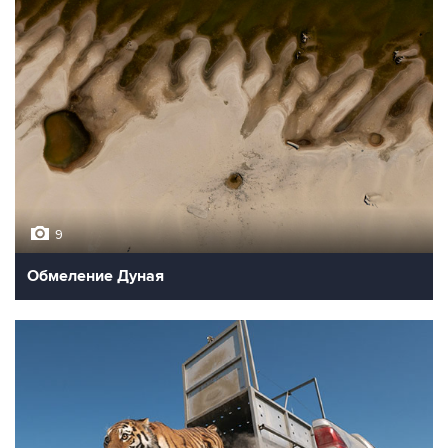
9
Обмеление Дуная