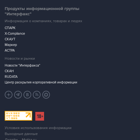
Продукты информационной группы
"Интерфакс"
Информация о компаниях, товарах и людях
СПАРК
X-Compliance
СКАУТ
Маркер
АСТРА
Новости и рынки
Новости "Интерфакса"
СКАН
RUDATA
Центр раскрытия корпоративной информации
Условия использования информации
Выходные данные
Дизайн – Motka.ru