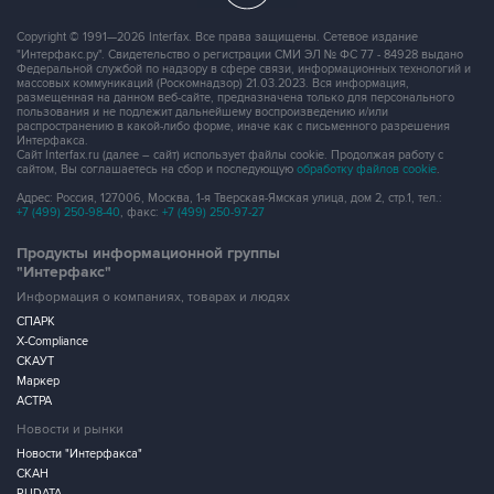
Copyright © 1991—2026 Interfax. Все права защищены. Сетевое издание
"Интерфакс.ру". Свидетельство о регистрации СМИ ЭЛ № ФС 77 - 84928 выдано
Федеральной службой по надзору в сфере связи, информационных технологий и
массовых коммуникаций (Роскомнадзор) 21.03.2023. Вся информация,
размещенная на данном веб-сайте, предназначена только для персонального
пользования и не подлежит дальнейшему воспроизведению и/или
распространению в какой-либо форме, иначе как с письменного разрешения
Интерфакса.
Сайт Interfax.ru (далее – сайт) использует файлы cookie. Продолжая работу с
сайтом, Вы соглашаетесь на сбор и последующую
обработку файлов cookie
.
Адрес: Россия, 127006, Москва, 1-я Тверская-Ямская улица, дом 2, стр.1, тел.:
+7 (499) 250-98-40
, факс:
+7 (499) 250-97-27
Продукты информационной группы
"Интерфакс"
Информация о компаниях, товарах и людях
СПАРК
X-Compliance
СКАУТ
Маркер
АСТРА
Новости и рынки
Новости "Интерфакса"
СКАН
RUDATA