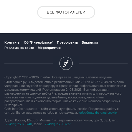
ВСЕ ФОТОГАЛЕРЕИ
Контакты
Об "Интерфаксе"
Пресс-центр
Вакансии
Реклама на сайте
Мероприятия
Copyright © 1991—2026 Interfax. Все права защищены. Сетевое издание
"Интерфакс.ру". Свидетельство о регистрации СМИ ЭЛ № ФС 77 - 84928 выдано
Федеральной службой по надзору в сфере связи, информационных технологий и
массовых коммуникаций (Роскомнадзор) 21.03.2023. Вся информация,
размещенная на данном веб-сайте, предназначена только для персонального
пользования и не подлежит дальнейшему воспроизведению и/или
распространению в какой-либо форме, иначе как с письменного разрешения
Интерфакса.
Сайт Interfax.ru (далее – сайт) использует файлы cookie. Продолжая работу с
сайтом, Вы соглашаетесь на сбор и последующую
обработку файлов cookie
.
Адрес: Россия, 127006, Москва, 1-я Тверская-Ямская улица, дом 2, стр.1, тел.:
+7 (499) 250-98-40
, факс:
+7 (499) 250-97-27