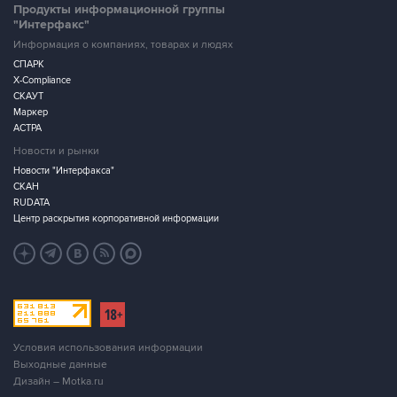
Продукты информационной группы
"Интерфакс"
Информация о компаниях, товарах и людях
СПАРК
X-Compliance
СКАУТ
Маркер
АСТРА
Новости и рынки
Новости "Интерфакса"
СКАН
RUDATA
Центр раскрытия корпоративной информации
Условия использования информации
Выходные данные
Дизайн – Motka.ru