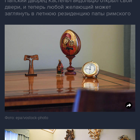
Папский дворец Кастель-Гандольфо открыл свои
двери, и теперь любой желающий может
заглянуть в летнюю резиденцию папы римского
Фото: epa/vostock-photo