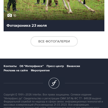
10
Фотохроника 23 июля
ВСЕ ФОТОГАЛЕРЕИ
Контакты
Об "Интерфаксе"
Пресс-центр
Вакансии
Реклама на сайте
Мероприятия
Copyright © 1991—2026 Interfax. Все права защищены. Сетевое издание
"Интерфакс.ру". Свидетельство о регистрации СМИ ЭЛ № ФС 77 - 84928 выдано
Федеральной службой по надзору в сфере связи, информационных технологий и
массовых коммуникаций (Роскомнадзор) 21.03.2023. Вся информация,
размещенная на данном веб-сайте, предназначена только для персонального