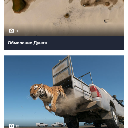
9
Обмеление Дуная
10