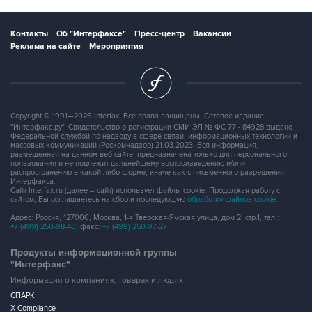
Контакты
Об "Интерфаксе"
Пресс-центр
Вакансии
Реклама на сайте
Мероприятия
Copyright © 1991—2026 Interfax. Все права защищены. Сетевое издание
"Интерфакс.ру". Свидетельство о регистрации СМИ ЭЛ № ФС 77 - 84928 выдано
Федеральной службой по надзору в сфере связи, информационных технологий и
массовых коммуникаций (Роскомнадзор) 21.03.2023. Вся информация,
размещенная на данном веб-сайте, предназначена только для персонального
пользования и не подлежит дальнейшему воспроизведению и/или
распространению в какой-либо форме, иначе как с письменного разрешения
Интерфакса.
Сайт Interfax.ru (далее – сайт) использует файлы cookie. Продолжая работу с
сайтом, Вы соглашаетесь на сбор и последующую
обработку файлов cookie
.
Адрес: Россия, 127006, Москва, 1-я Тверская-Ямская улица, дом 2, стр.1, тел.:
+7 (499) 250-98-40
, факс:
+7 (499) 250-97-27
Продукты информационной группы
"Интерфакс"
Информация о компаниях, товарах и людях
СПАРК
X-Compliance