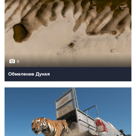
9
Обмеление Дуная