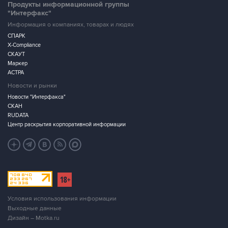
Продукты информационной группы
"Интерфакс"
Информация о компаниях, товарах и людях
СПАРК
X-Compliance
СКАУТ
Маркер
АСТРА
Новости и рынки
Новости "Интерфакса"
СКАН
RUDATA
Центр раскрытия корпоративной информации
Условия использования информации
Выходные данные
Дизайн – Motka.ru