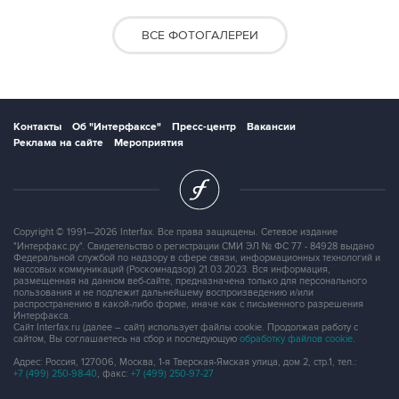
ВСЕ ФОТОГАЛЕРЕИ
Контакты
Об "Интерфаксе"
Пресс-центр
Вакансии
Реклама на сайте
Мероприятия
Copyright © 1991—2026 Interfax. Все права защищены. Сетевое издание
"Интерфакс.ру". Свидетельство о регистрации СМИ ЭЛ № ФС 77 - 84928 выдано
Федеральной службой по надзору в сфере связи, информационных технологий и
массовых коммуникаций (Роскомнадзор) 21.03.2023. Вся информация,
размещенная на данном веб-сайте, предназначена только для персонального
пользования и не подлежит дальнейшему воспроизведению и/или
распространению в какой-либо форме, иначе как с письменного разрешения
Интерфакса.
Сайт Interfax.ru (далее – сайт) использует файлы cookie. Продолжая работу с
сайтом, Вы соглашаетесь на сбор и последующую
обработку файлов cookie
.
Адрес: Россия, 127006, Москва, 1-я Тверская-Ямская улица, дом 2, стр.1, тел.:
+7 (499) 250-98-40
, факс:
+7 (499) 250-97-27