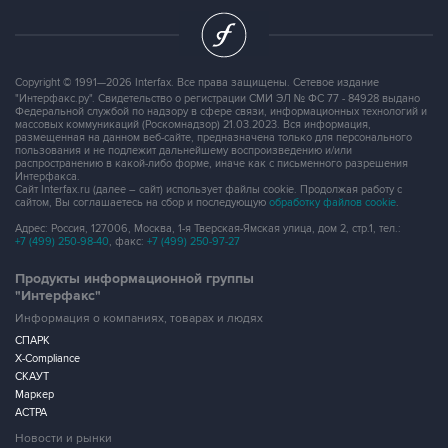
Copyright © 1991—2026 Interfax. Все права защищены. Сетевое издание
"Интерфакс.ру". Свидетельство о регистрации СМИ ЭЛ № ФС 77 - 84928 выдано
Федеральной службой по надзору в сфере связи, информационных технологий и
массовых коммуникаций (Роскомнадзор) 21.03.2023. Вся информация,
размещенная на данном веб-сайте, предназначена только для персонального
пользования и не подлежит дальнейшему воспроизведению и/или
распространению в какой-либо форме, иначе как с письменного разрешения
Интерфакса.
Сайт Interfax.ru (далее – сайт) использует файлы cookie. Продолжая работу с
сайтом, Вы соглашаетесь на сбор и последующую
обработку файлов cookie
.
Адрес: Россия, 127006, Москва, 1-я Тверская-Ямская улица, дом 2, стр.1, тел.:
+7 (499) 250-98-40
, факс:
+7 (499) 250-97-27
Продукты информационной группы
"Интерфакс"
Информация о компаниях, товарах и людях
СПАРК
X-Compliance
СКАУТ
Маркер
АСТРА
Новости и рынки