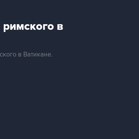
 римского в
кого в Ватикане.