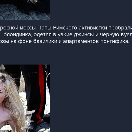
кресной мессы Папы Римского активистки пробрал
- блондинка, одетая в узкие джинсы и черную вуал
зы на фоне базилики и апартаментов понтифика.