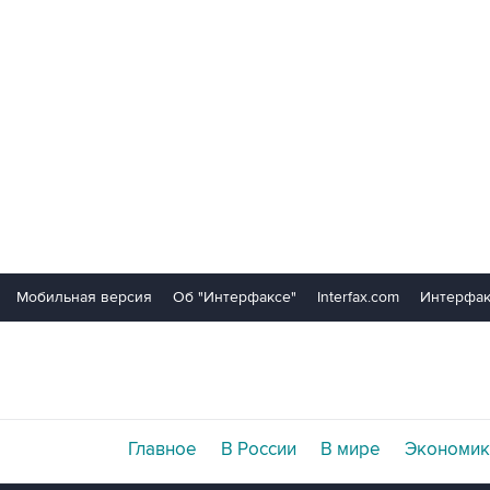
Мобильная версия
Об "Интерфаксе"
Interfax.com
Интерфак
Главное
В России
В мире
Экономик