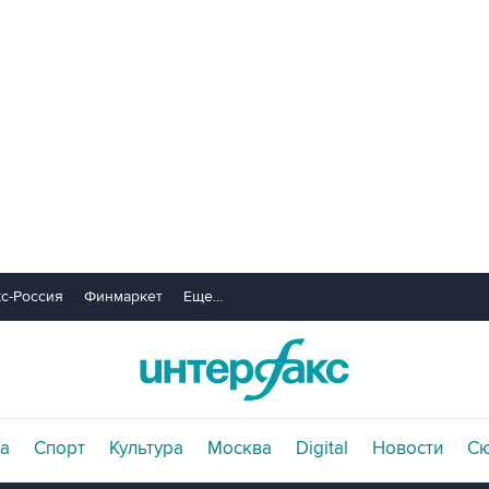
с-Россия
Финмаркет
Еще...
а
Спорт
Культура
Москва
Digital
Новости
С