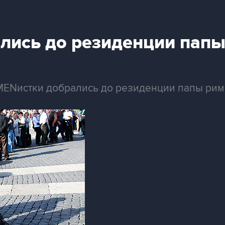
лись до резиденции папы
ENистки добрались до резиденции папы римс