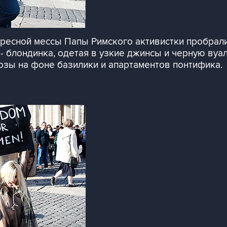
кресной мессы Папы Римского активистки пробрал
- блондинка, одетая в узкие джинсы и черную вуал
зы на фоне базилики и апартаментов понтифика.