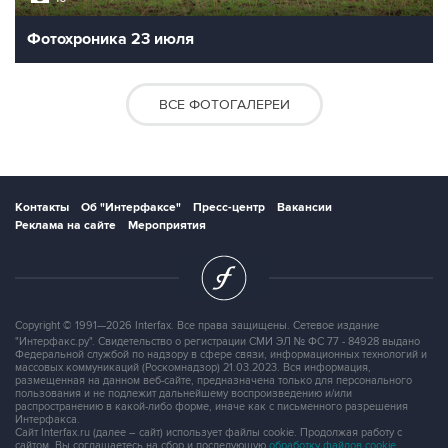
Фотохроника 23 июля
ВСЕ ФОТОГАЛЕРЕИ
Контакты
Об "Интерфаксе"
Пресс-центр
Вакансии
Реклама на сайте
Мероприятия
Copyright © 1991—2026 Interfax. Все права защищены. Сетевое издание
"Интерфакс.ру". Свидетельство о регистрации СМИ ЭЛ № ФС 77 - 84928 выдано
Федеральной службой по надзору в сфере связи, информационных технологий и
массовых коммуникаций (Роскомнадзор) 21.03.2023. Вся информация,
размещенная на данном веб-сайте, предназначена только для персонального
пользования и не подлежит дальнейшему воспроизведению и/или
распространению в какой-либо форме, иначе как с письменного разрешения
Интерфакса.
Сайт Interfax.ru (далее – сайт) использует файлы cookie. Продолжая работу с
сайтом, Вы соглашаетесь на сбор и последующую
обработку файлов cookie
.