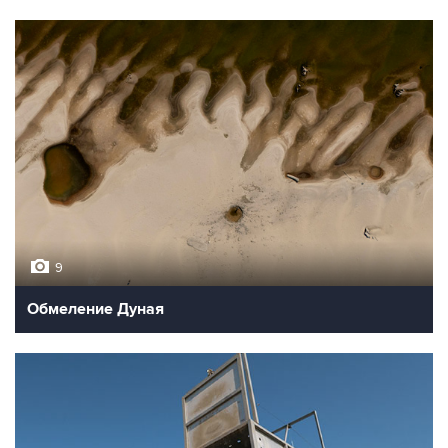
9
Обмеление Дуная