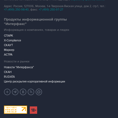
Адрес: Россия, 127006, Москва, 1-я Тверская-Ямская улица, дом 2, стр.1, тел.:
+7 (499) 250-98-40
, факс:
+7 (499) 250-97-27
Продукты информационной группы
"Интерфакс"
Информация о компаниях, товарах и людях
СПАРК
X-Compliance
СКАУТ
Маркер
АСТРА
Новости и рынки
Новости "Интерфакса"
СКАН
RUDATA
Центр раскрытия корпоративной информации