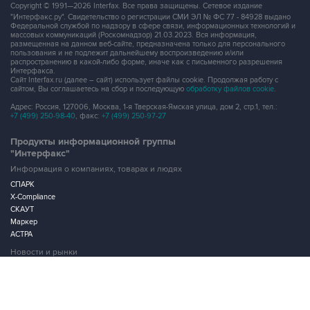
Copyright © 1991—2026 Interfax. Все права защищены. Сетевое издание
"Интерфакс.ру". Свидетельство о регистрации СМИ ЭЛ № ФС 77 - 84928 выдано
Федеральной службой по надзору в сфере связи, информационных технологий и
массовых коммуникаций (Роскомнадзор) 21.03.2023. Вся информация,
размещенная на данном веб-сайте, предназначена только для персонального
пользования и не подлежит дальнейшему воспроизведению и/или
распространению в какой-либо форме, иначе как с письменного разрешения
Интерфакса.
Сайт Interfax.ru (далее – сайт) использует файлы cookie. Продолжая работу с
сайтом, Вы соглашаетесь на сбор и последующую
обработку файлов cookie
.
Адрес: Россия, 127006, Москва, 1-я Тверская-Ямская улица, дом 2, стр.1, тел.:
+7 (499) 250-98-40
, факс:
+7 (499) 250-97-27
Продукты информационной группы
"Интерфакс"
Информация о компаниях, товарах и людях
СПАРК
X-Compliance
СКАУТ
Маркер
АСТРА
Новости и рынки
Новости "Интерфакса"
СКАН
RUDATA
Центр раскрытия корпоративной информации