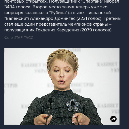
почтовых открытках. Полузащитник "Спартака" набрал
3434 голоса. Второе место занял теперь уже экс-
форвард казанского "Рубина" (а ныне – испанской
"Валенсии") Алехандро Домингес (2231 голос). Третьим
стал еще один представитель чемпионов страны –
полузащитник Гекдениз Карадениз (2079 голосов)
Фото ИТАР-ТАСС