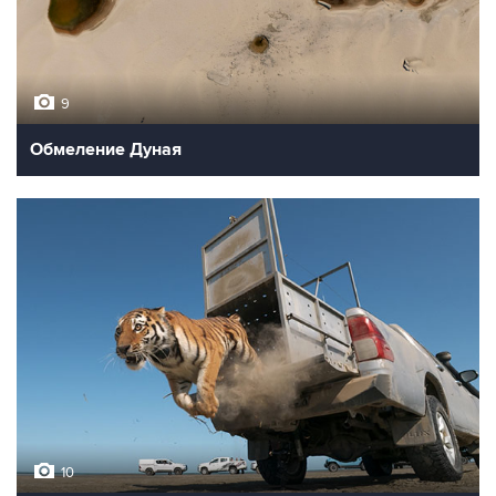
9
Обмеление Дуная
10