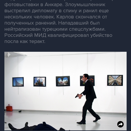
фотовыставки в Анкаре. Злоумышленник
выстрелил дипломату в спину и ранил еще
нескольких человек. Карлов скончался от
полученных ранений. Нападавший был
нейтрализован турецкими спецслужбами.
Российский МИД квалифицировал убийство
посла как теракт.