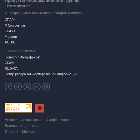
Продукты информационной группы
"Интерфакс"
Информация о компаниях, товарах и людях
СПАРК
X-Compliance
СКАУТ
Маркер
АСТРА
Новости и рынки
Новости "Интерфакса"
СКАН
RUDATA
Центр раскрытия корпоративной информации
Условия использования информации
Выходные данные
Дизайн – Motka.ru