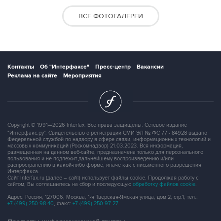
ВСЕ ФОТОГАЛЕРЕИ
Контакты
Об "Интерфаксе"
Пресс-центр
Вакансии
Реклама на сайте
Мероприятия
Copyright © 1991—2026 Interfax. Все права защищены. Сетевое издание
"Интерфакс.ру". Свидетельство о регистрации СМИ ЭЛ № ФС 77 - 84928 выдано
Федеральной службой по надзору в сфере связи, информационных технологий и
массовых коммуникаций (Роскомнадзор) 21.03.2023. Вся информация,
размещенная на данном веб-сайте, предназначена только для персонального
пользования и не подлежит дальнейшему воспроизведению и/или
распространению в какой-либо форме, иначе как с письменного разрешения
Интерфакса.
Сайт Interfax.ru (далее – сайт) использует файлы cookie. Продолжая работу с
сайтом, Вы соглашаетесь на сбор и последующую
обработку файлов cookie
.
Адрес: Россия, 127006, Москва, 1-я Тверская-Ямская улица, дом 2, стр.1, тел.:
+7 (499) 250-98-40
, факс:
+7 (499) 250-97-27