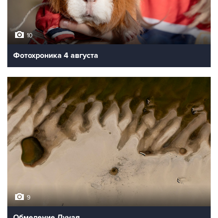
10
Фотохроника 4 августа
9
Обмеление Дуная