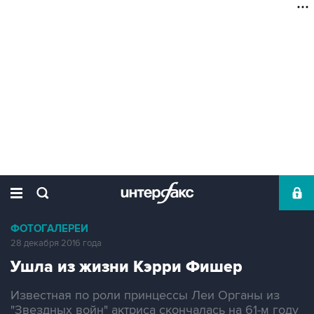
ФОТОГАЛЕРЕИ
28 декабря 2016 года
Ушла из жизни Кэрри Фишер
Известная по роли принцессы Леи Органы из
"Звездных войн" актриса скончалась на 61-м году