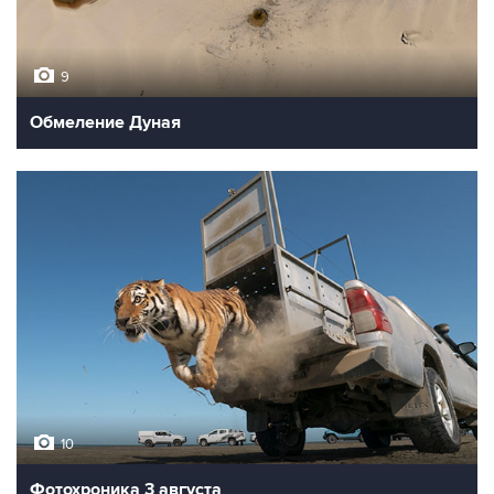
9
Обмеление Дуная
10
Фотохроника 3 августа