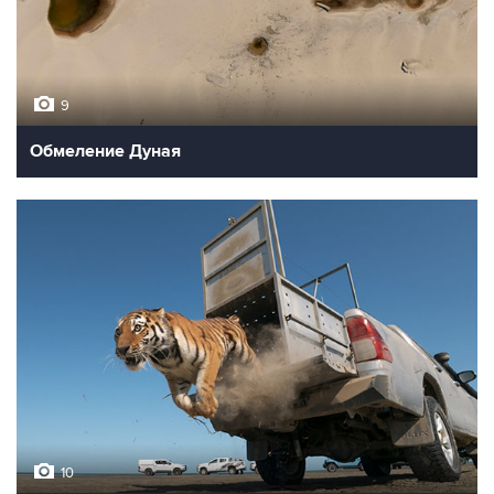
9
Обмеление Дуная
10