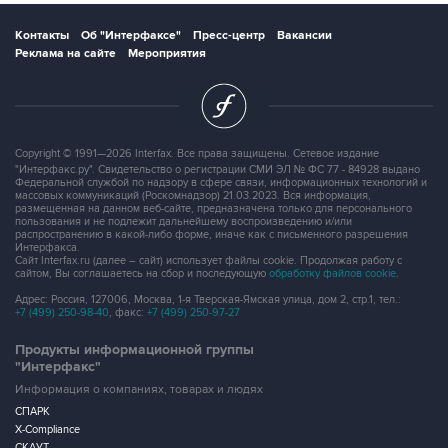
Контакты
Об "Интерфаксе"
Пресс-центр
Вакансии
Реклама на сайте
Мероприятия
Copyright © 1991—2026 Interfax. Все права защищены. Сетевое издание
"Интерфакс.ру". Свидетельство о регистрации СМИ ЭЛ № ФС 77 - 84928 выдано
Федеральной службой по надзору в сфере связи, информационных технологий и
массовых коммуникаций (Роскомнадзор) 21.03.2023. Вся информация,
размещенная на данном веб-сайте, предназначена только для персонального
пользования и не подлежит дальнейшему воспроизведению и/или
распространению в какой-либо форме, иначе как с письменного разрешения
Интерфакса.
Сайт Interfax.ru (далее – сайт) использует файлы cookie. Продолжая работу с
сайтом, Вы соглашаетесь на сбор и последующую
обработку файлов cookie
.
Адрес: Россия, 127006, Москва, 1-я Тверская-Ямская улица, дом 2, стр.1, тел.:
+7 (499) 250-98-40
, факс:
+7 (499) 250-97-27
Продукты информационной группы
"Интерфакс"
Информация о компаниях, товарах и людях
СПАРК
X-Compliance
СКАУТ