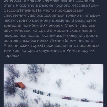
Вечером 18 января снежная лавина сошла на
отель Rigopiano в районе горного массива Гран-
Сассо-д'Италия. На место происшествия
спасателям удалось добраться только к четырем
часам утра по местному времени. В результате
трагедии погибли 30 человек. Спасти удалось
двух человек, которые в момент схода лавины
находились возле гостиницы. Накануне утром в
центральных регионах Италии (в том числе в
Аппенинских горах) произошли пять подземных
толчков, которые ощущались в Риме и других
городах.